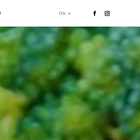
O
ITA
Segui
Segui